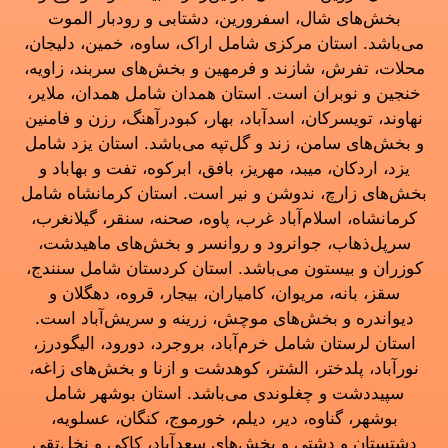
بخش‌های شال، اسفرورین، دشتابی و رودبار الموت
می‌باشد. استان مرکزی شامل اراک، ساوه، خمین، دلیجان،
محلات، تفرش، شازند و فرمهین و بخش‌های سربند، زاویه،
خنجین و نوبران است. استان همدان شامل همدان، ملایر،
نهاوند، تویسرکان، اسدآباد، بهار، کبودرآهنگ، رزن و فامنین
و بخش‌های سامن، زند و گل‌تپه می‌باشد. استان یزد شامل
یزد، اردکان، میبد، مهریز، بافق، ابرکوه، تفت و بهاباد و
بخش‌های زارچ، ندوشن و نیر است. استان کرمانشاه شامل
کرمانشاه، اسلام‌آباد غرب، پاوه، صحنه، سنقر، گیلانغرب،
سرپل‌ذهاب، جوانرود و روانسر و بخش‌های ماهیدشت،
کوزران و بیستون می‌باشد. استان کردستان شامل سنندج،
سقز، بانه، مریوان، کامیاران، بیجار، قروه، دهگلان و
دیواندره و بخش‌های موچش، زرینه و سریش‌آباد است.
استان لرستان شامل خرم‌آباد، بروجرد، دورود، الیگودرز،
نورآباد، پلدختر، الشتر، کوهدشت و ازنا و بخش‌های زاغه،
سپیددشت و چغلوندی می‌باشد. استان بوشهر شامل
بوشهر، گناوه، دیر، دیلم، خورموج، کنگان، عسلویه،
دشتستان و دشتی و بخش‌های سعدآباد، کاکی و نخل‌تقی