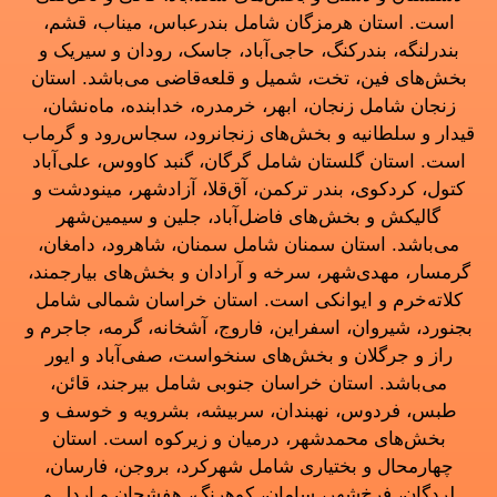
است. استان هرمزگان شامل بندرعباس، میناب، قشم،
بندرلنگه، بندرکنگ، حاجی‌آباد، جاسک، رودان و سیریک و
بخش‌های فین، تخت، شمیل و قلعه‌قاضی می‌باشد. استان
زنجان شامل زنجان، ابهر، خرمدره، خدابنده، ماه‌نشان،
قیدار و سلطانیه و بخش‌های زنجانرود، سجاس‌رود و گرماب
است. استان گلستان شامل گرگان، گنبد کاووس، علی‌آباد
کتول، کردکوی، بندر ترکمن، آق‌قلا، آزادشهر، مینودشت و
گالیکش و بخش‌های فاضل‌آباد، جلین و سیمین‌شهر
می‌باشد. استان سمنان شامل سمنان، شاهرود، دامغان،
گرمسار، مهدی‌شهر، سرخه و آرادان و بخش‌های بیارجمند،
کلاته‌خرم و ایوانکی است. استان خراسان شمالی شامل
بجنورد، شیروان، اسفراین، فاروج، آشخانه، گرمه، جاجرم و
راز و جرگلان و بخش‌های سنخواست، صفی‌آباد و ایور
می‌باشد. استان خراسان جنوبی شامل بیرجند، قائن،
طبس، فردوس، نهبندان، سربیشه، بشرویه و خوسف و
بخش‌های محمدشهر، درمیان و زیرکوه است. استان
چهارمحال و بختیاری شامل شهرکرد، بروجن، فارسان،
لردگان، فرخ‌شهر، سامان، کوهرنگ، هفشجان و اردل و