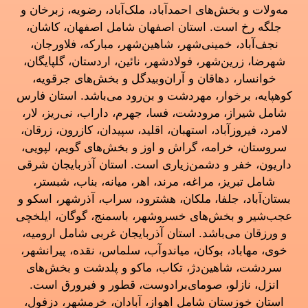
مه‌ولات و بخش‌های احمدآباد، ملک‌آباد، رضویه، زبرخان و
جلگه رخ است. استان اصفهان شامل اصفهان، کاشان،
نجف‌آباد، خمینی‌شهر، شاهین‌شهر، مبارکه، فلاورجان،
شهرضا، زرین‌شهر، فولادشهر، نائین، اردستان، گلپایگان،
خوانسار، دهاقان و آران‌وبیدگل و بخش‌های جرقویه،
کوهپایه، برخوار، مهردشت و بن‌رود می‌باشد. استان فارس
شامل شیراز، مرودشت، فسا، جهرم، داراب، نی‌ریز، لار،
لامرد، فیروزآباد، استهبان، اقلید، سپیدان، کازرون، زرقان،
سروستان، خرامه، گراش و اوز و بخش‌های گویم، لپویی،
داریون، خفر و دشمن‌زیاری است. استان آذربایجان شرقی
شامل تبریز، مراغه، مرند، اهر، میانه، بناب، شبستر،
بستان‌آباد، جلفا، ملکان، هشترود، سراب، آذرشهر، اسکو و
عجب‌شیر و بخش‌های خسروشهر، باسمنج، گوگان، ایلخچی
و ورزقان می‌باشد. استان آذربایجان غربی شامل ارومیه،
خوی، مهاباد، بوکان، میاندوآب، سلماس، نقده، پیرانشهر،
سردشت، شاهین‌دژ، تکاب، ماکو و پلدشت و بخش‌های
انزل، نازلو، صومای‌برادوست، قطور و فیرورق است.
استان خوزستان شامل اهواز، آبادان، خرمشهر، دزفول،