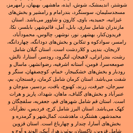
شوشتر، اندیمشک، شوش، ایذه، ماهشهر، بهبهان، رامهرمز،
مسجدسلیمان، سوسنگرد، بندرامام و رامشیر و بخش‌های
غیزانیه، حمیدیه، باوی، کارون و شاوور می‌باشد. استان
مازندران شامل ساری، بابل، آمل، قائم‌شهر، بابلسر، نکا،
فریدون‌کنار، بهشهر، نور، نوشهر، چالوس، محمودآباد،
رامسر، سوادکوه و تنکابن و بخش‌های دودانگه، چهاردانگه،
لاریجان، بندپی و کلاردشت است. استان گیلان شامل
رشت، بندرانزلی، لاهیجان، لنگرود، رودسر، آستارا، تالش،
صومعه‌سرا، فومن، آستانه اشرفیه، رضوانشهر، ماسال و
رودبار و بخش‌های خشکبیجار، خمام، کوچصفهان، سنگر و
شفت می‌باشد. استان کرمان شامل کرمان، رفسنجان، بم،
سیرجان، جیرفت، زرند، کهنوج، بافت، بردسیر، منوجان و
عنبرآباد و بخش‌های گلباف، ماهان، شهداد، پاریز و هرات
است. استان قم شامل شهرهای قم، جعفریه، سلفچگان و
کهک می‌باشد. استان البرز شامل کرج، فردیس، نظرآباد،
محمدشهر، هشتگرد، ماهدشت، کمال‌شهر و گرمدره و
بخش‌های آسارا، چندار و چهارباغ است. استان قزوین
شامل قزوین، تاکستان، بوئین‌زهرا، آبیک، الوند و آوج و