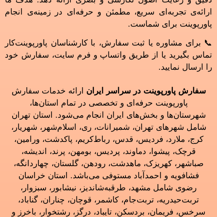
ارائه‌ی تجربه‌ای سریع، مطمئن و حرفه‌ای در زمینه‌ی انجام
پاورپوینت برای شماست.
📞 برای مشاوره یا ثبت سفارش، با کارشناسان پاورپوینت‌کار
تماس بگیرید یا از طریق واتساپ و فرم سایت، سفارش خود
را ارسال نمایید.
سفارش پاورپوینت در سراسر ایران
ارائه خدمات سفارش
پاورپوینت حرفه‌ای و تخصصی در تمام استان‌ها،
شهرستان‌ها و بخش‌های ایران انجام می‌شود. استان تهران
شامل شهرهای تهران، شمیرانات، ری، اسلام‌شهر، شهریار،
کرج، ملارد، فردیس، قدس، رباط‌کریم، پاکدشت، ورامین،
قرچک، پیشوا، دماوند، پردیس، بومهن، پرند، اندیشه،
صباشهر، کهریزک، ماهدشت، رودهن، گلستان، چهاردانگه،
فشافویه و احمدآباد مستوفی می‌باشد. استان خراسان
رضوی شامل مشهد، طرقبه‌شاندیز، نیشابور، سبزوار،
تربت‌حیدریه، تربت‌جام، کاشمر، قوچان، چناران، گناباد،
سرخس، فریمان، بردسکن، تایباد، درگز، رشتخوار، باخرز و