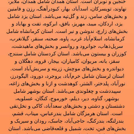
خنجین و نوبران است. استان همدان شامل همدان، ملایر،
نهاوند، تویسرکان، اسدآباد، بهار، کبودرآهنگ، رزن و فامنین
و بخش‌های سامن، زند و گل‌تپه می‌باشد. استان یزد شامل
یزد، اردکان، میبد، مهریز، بافق، ابرکوه، تفت و بهاباد و
بخش‌های زارچ، ندوشن و نیر است. استان کرمانشاه شامل
کرمانشاه، اسلام‌آباد غرب، پاوه، صحنه، سنقر، گیلانغرب،
سرپل‌ذهاب، جوانرود و روانسر و بخش‌های ماهیدشت،
کوزران و بیستون می‌باشد. استان کردستان شامل سنندج،
سقز، بانه، مریوان، کامیاران، بیجار، قروه، دهگلان و
دیواندره و بخش‌های موچش، زرینه و سریش‌آباد است.
استان لرستان شامل خرم‌آباد، بروجرد، دورود، الیگودرز،
نورآباد، پلدختر، الشتر، کوهدشت و ازنا و بخش‌های زاغه،
سپیددشت و چغلوندی می‌باشد. استان بوشهر شامل
بوشهر، گناوه، دیر، دیلم، خورموج، کنگان، عسلویه،
دشتستان و دشتی و بخش‌های سعدآباد، کاکی و نخل‌تقی
است. استان هرمزگان شامل بندرعباس، میناب، قشم،
بندرلنگه، بندرکنگ، حاجی‌آباد، جاسک، رودان و سیریک و
بخش‌های فین، تخت، شمیل و قلعه‌قاضی می‌باشد. استان