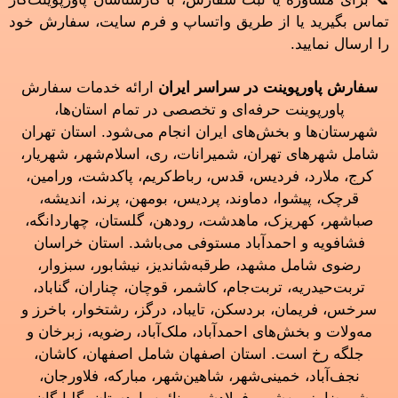
تماس بگیرید یا از طریق واتساپ و فرم سایت، سفارش خود
را ارسال نمایید.
سفارش پاورپوینت در سراسر ایران
ارائه خدمات سفارش
پاورپوینت حرفه‌ای و تخصصی در تمام استان‌ها،
شهرستان‌ها و بخش‌های ایران انجام می‌شود. استان تهران
شامل شهرهای تهران، شمیرانات، ری، اسلام‌شهر، شهریار،
کرج، ملارد، فردیس، قدس، رباط‌کریم، پاکدشت، ورامین،
قرچک، پیشوا، دماوند، پردیس، بومهن، پرند، اندیشه،
صباشهر، کهریزک، ماهدشت، رودهن، گلستان، چهاردانگه،
فشافویه و احمدآباد مستوفی می‌باشد. استان خراسان
رضوی شامل مشهد، طرقبه‌شاندیز، نیشابور، سبزوار،
تربت‌حیدریه، تربت‌جام، کاشمر، قوچان، چناران، گناباد،
سرخس، فریمان، بردسکن، تایباد، درگز، رشتخوار، باخرز و
مه‌ولات و بخش‌های احمدآباد، ملک‌آباد، رضویه، زبرخان و
جلگه رخ است. استان اصفهان شامل اصفهان، کاشان،
نجف‌آباد، خمینی‌شهر، شاهین‌شهر، مبارکه، فلاورجان،