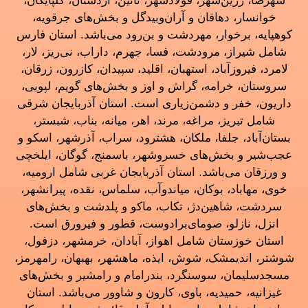
شهرضا، زرین‌شهر، فولادشهر، نائین، اردستان، گلپایگان،
خوانسار، دهاقان و آران‌وبیدگل و بخش‌های جرقویه،
کوهپایه، برخوار، مهردشت و بن‌رود می‌باشد. استان فارس
شامل شیراز، مرودشت، فسا، جهرم، داراب، نی‌ریز، لار،
لامرد، فیروزآباد، استهبان، اقلید، سپیدان، کازرون، زرقان،
سروستان، خرامه، گراش و اوز و بخش‌های گویم، لپویی،
داریون، خفر و دشمن‌زیاری است. استان آذربایجان شرقی
شامل تبریز، مراغه، مرند، اهر، میانه، بناب، شبستر،
بستان‌آباد، جلفا، ملکان، هشترود، سراب، آذرشهر، اسکو و
عجب‌شیر و بخش‌های خسروشهر، باسمنج، گوگان، ایلخچی
و ورزقان می‌باشد. استان آذربایجان غربی شامل ارومیه،
خوی، مهاباد، بوکان، میاندوآب، سلماس، نقده، پیرانشهر،
سردشت، شاهین‌دژ، تکاب، ماکو و پلدشت و بخش‌های
انزل، نازلو، صومای‌برادوست، قطور و فیرورق است.
استان خوزستان شامل اهواز، آبادان، خرمشهر، دزفول،
شوشتر، اندیمشک، شوش، ایذه، ماهشهر، بهبهان، رامهرمز،
مسجدسلیمان، سوسنگرد، بندرامام و رامشیر و بخش‌های
غیزانیه، حمیدیه، باوی، کارون و شاوور می‌باشد. استان