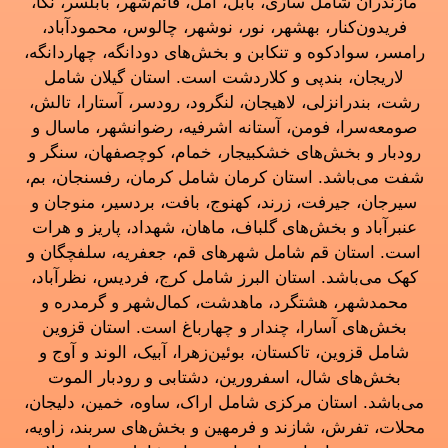
مازندران شامل ساری، بابل، آمل، قائم‌شهر، بابلسر، نکا،
فریدون‌کنار، بهشهر، نور، نوشهر، چالوس، محمودآباد،
رامسر، سوادکوه و تنکابن و بخش‌های دودانگه، چهاردانگه،
لاریجان، بندپی و کلاردشت است. استان گیلان شامل
رشت، بندرانزلی، لاهیجان، لنگرود، رودسر، آستارا، تالش،
صومعه‌سرا، فومن، آستانه اشرفیه، رضوانشهر، ماسال و
رودبار و بخش‌های خشکبیجار، خمام، کوچصفهان، سنگر و
شفت می‌باشد. استان کرمان شامل کرمان، رفسنجان، بم،
سیرجان، جیرفت، زرند، کهنوج، بافت، بردسیر، منوجان و
عنبرآباد و بخش‌های گلباف، ماهان، شهداد، پاریز و هرات
است. استان قم شامل شهرهای قم، جعفریه، سلفچگان و
کهک می‌باشد. استان البرز شامل کرج، فردیس، نظرآباد،
محمدشهر، هشتگرد، ماهدشت، کمال‌شهر و گرمدره و
بخش‌های آسارا، چندار و چهارباغ است. استان قزوین
شامل قزوین، تاکستان، بوئین‌زهرا، آبیک، الوند و آوج و
بخش‌های شال، اسفرورین، دشتابی و رودبار الموت
می‌باشد. استان مرکزی شامل اراک، ساوه، خمین، دلیجان،
محلات، تفرش، شازند و فرمهین و بخش‌های سربند، زاویه،