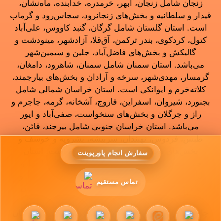
زنجان شامل زنجان، ابهر، خرمدره، خدابنده، ماه‌نشان،
قیدار و سلطانیه و بخش‌های زنجانرود، سجاس‌رود و گرماب
است. استان گلستان شامل گرگان، گنبد کاووس، علی‌آباد
کتول، کردکوی، بندر ترکمن، آق‌قلا، آزادشهر، مینودشت و
گالیکش و بخش‌های فاضل‌آباد، جلین و سیمین‌شهر
می‌باشد. استان سمنان شامل سمنان، شاهرود، دامغان،
گرمسار، مهدی‌شهر، سرخه و آرادان و بخش‌های بیارجمند،
کلاته‌خرم و ایوانکی است. استان خراسان شمالی شامل
بجنورد، شیروان، اسفراین، فاروج، آشخانه، گرمه، جاجرم و
راز و جرگلان و بخش‌های سنخواست، صفی‌آباد و ایور
می‌باشد. استان خراسان جنوبی شامل بیرجند، قائن،
طبس، فردوس، نهبندان، سربیشه، بشرویه و خوسف و
بخش‌های محمدشهر، درمیان و زیرکوه است. استان
سفارش انجام پاورپوینت
چهارمحال و بختیاری شامل شهرکرد، بروجن، فارسان،
لردگان، فرخ‌شهر، سامان، کوهرنگ، هفشجان و اردل و
تماس مستقیم
بخش‌های بلداجی، گندمان و سودجان می‌باشد. استان
سیستان و بلوچستان شامل زاهدان، زابل، ایرانشهر،
چابهار، سراوان، خاش، کنارک، نیک‌شهر، مهرستان و دلگان